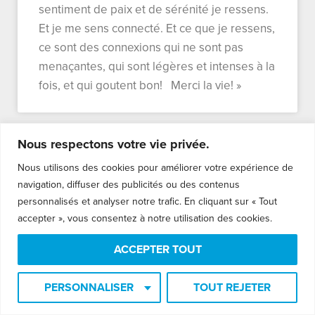
sentiment de paix et de sérénité je ressens.
Et je me sens connecté. Et ce que je ressens,
ce sont des connexions qui ne sont pas
menaçantes, qui sont légères et intenses à la
fois, et qui goutent bon! Merci la vie! »
Nous respectons votre vie privée.
Diane L.
Nous utilisons des cookies pour améliorer votre expérience de
navigation, diffuser des publicités ou des contenus
« Ce qui m’a frappée le plus c’est pendant
personnalisés et analyser notre trafic. En cliquant sur « Tout
l’exercice d’amplifier mon essence, c’est le
accepter », vous consentez à notre utilisation des cookies.
fou rire inattendu à en pleurer et
ACCEPTER TOUT
incontrôlable que j’ai eu pendant un gros 5
minutes! J’ignore d’où il provenait, mais j’ai
PERSONNALISER
TOUT REJETER
senti comme une libération. Et aujourd’hui, je
me suis réveillée extrêmement courbaturée