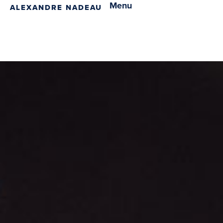
Menu
ALEXANDRE NADEAU
F
I
Y
L