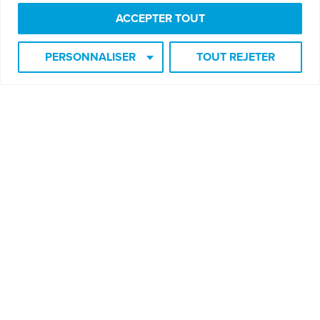
ACCEPTER TOUT
Biographie
PERSONNALISER
TOUT REJETER
Boutique
Ressources
Carrières
Contact
Politique garantie de satisfaction
Politique de confidentialité
Termes et conditions
Aide
Je veux m'inscrire à l'infolettre