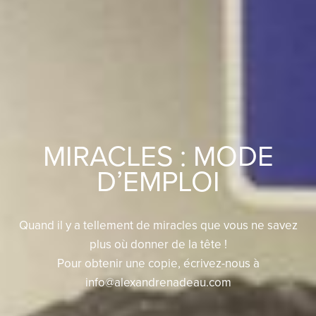
MIRACLES : MODE
D’EMPLOI
Quand il y a tellement de miracles que vous ne savez
plus où donner de la tête !
Pour obtenir une copie, écrivez-nous à
info@alexandrenadeau.com