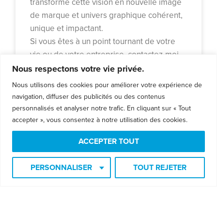
transforme cette vision en nouvelle image
de marque et univers graphique cohérent,
unique et impactant.
Si vous êtes à un point tournant de votre
vie ou de votre entreprise, contactez-moi
pour vivre des transformations durables,
Nous respectons votre vie privée.
dans un contexte évolutif, joyeux et
Nous utilisons des cookies pour améliorer votre expérience de
inspirant.
navigation, diffuser des publicités ou des contenus
personnalisés et analyser notre trafic. En cliquant sur « Tout
LIRE LA SUITE »
accepter », vous consentez à notre utilisation des cookies.
ACCEPTER TOUT
2023-09-25
PERSONNALISER
TOUT REJETER