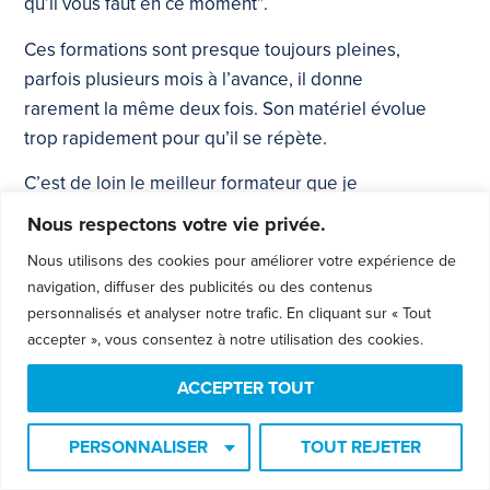
qu’il vous faut en ce moment”.
Ces formations sont presque toujours pleines,
parfois plusieurs mois à l’avance, il donne
rarement la même deux fois. Son matériel évolue
trop rapidement pour qu’il se répète.
C’est de loin le meilleur formateur que je
connaisse et j’en ai vu d’autres. (Sachez qu’avant
Nous respectons votre vie privée.
de faire ce que je fais maintenant, je promouvais
Nous utilisons des cookies pour améliorer votre expérience de
des conférenciers et formateurs professionnels,
navigation, diffuser des publicités ou des contenus
en quelque sorte ses compétiteurs… même si
personnalisés et analyser notre trafic. En cliquant sur « Tout
dans mon livre à moi, je considère qu’il n’en a pas
accepter », vous consentez à notre utilisation des cookies.
vraiment.)
ACCEPTER TOUT
Impossible de mettre en mot… son approche
unique est organique, évolutive
PERSONNALISER
TOUT REJETER
et chirurgicalement efficace pour créer des