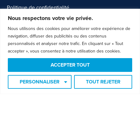
Politique de confidentialité
Nous respectons votre vie privée.
Termes et conditions
Aide
Nous utilisons des cookies pour améliorer votre expérience de
navigation, diffuser des publicités ou des contenus
personnalisés et analyser notre trafic. En cliquant sur « Tout
accepter », vous consentez à notre utilisation des cookies.
Je veux m'inscrire à l'infolettre
ACCEPTER TOUT
Recevez des techniques et de l'éducation gratuitement!
Soyez informé des prochaines formations et événements!
PERSONNALISER
TOUT REJETER
Courriel
*
SOUMETTRE