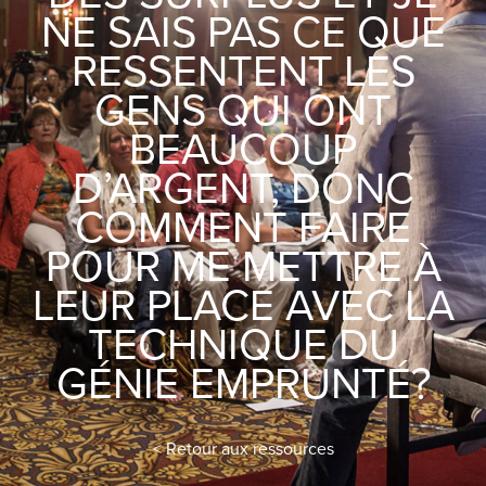
NE SAIS PAS CE QUE
RESSENTENT LES
GENS QUI ONT
BEAUCOUP
D’ARGENT, DONC
COMMENT FAIRE
POUR ME METTRE À
LEUR PLACE AVEC LA
TECHNIQUE DU
GÉNIE EMPRUNTÉ?
< Retour aux ressources