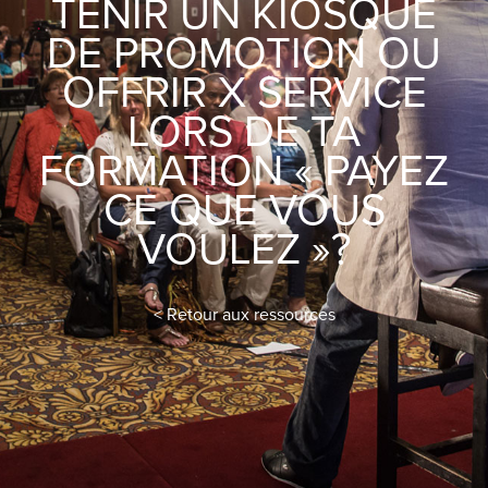
TENIR UN KIOSQUE
DE PROMOTION OU
OFFRIR X SERVICE
LORS DE TA
FORMATION « PAYEZ
CE QUE VOUS
VOULEZ »?
< Retour aux ressources