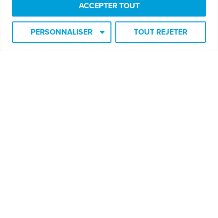
Aide
ACCEPTER TOUT
PERSONNALISER
TOUT REJETER
Je veux m'inscrire à l'infolettre
Recevez des techniques et de l'éducation gratuitement!
Soyez informé des prochaines formations et événements!
Courriel
*
SOUMETTRE