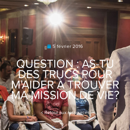
5 février 2016
QUESTION : AS-TU
DES TRUCS POUR
M’AIDER À TROUVER
MA MISSION DE VIE?
< Retour aux ressources