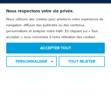
Nous respectons votre vie privée.
ALEXANDRE NADEAU
Nous utilisons des cookies pour améliorer votre expérience de
navigation, diffuser des publicités ou des contenus
10, Boul. des Châteaux
personnalisés et analyser notre trafic. En cliquant sur « Tout
CP 70011
accepter », vous consentez à notre utilisation des cookies.
Blainville, QC
ACCEPTER TOUT
J7B 0A9
Canada
PERSONNALISER
TOUT REJETER
Suivez Alexandre!
Biographie