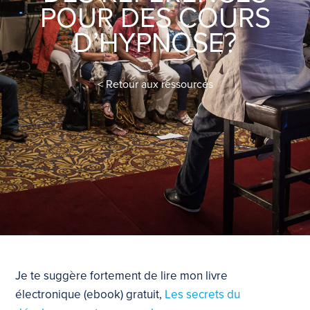
POUR DES COURS
D’HYPNOSE?
< Retour aux ressources
Je te suggère fortement de lire mon livre
électronique (ebook) gratuit,
Les secrets du