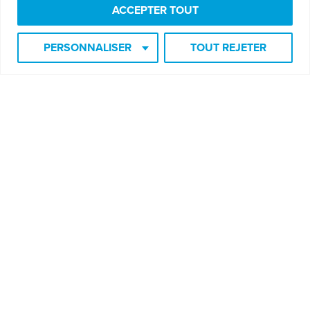
ACCEPTER TOUT
PERSONNALISER
TOUT REJETER
Je veux m'inscrire à l'infolettre
Recevez des techniques et de l'éducation gratuitement!
Soyez informé des prochaines formations et événements!
Courriel
*
SOUMETTRE
© Alexandre Nadeau 2023. Tous droits réservés