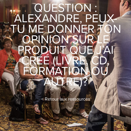
QUESTION :
ALEXANDRE, PEUX-
TU ME DONNER TON
OPINION SUR LE
PRODUIT QUE J’AI
CRÉÉ (LIVRE, CD,
FORMATION OU
AUTRE)?
< Retour aux ressources